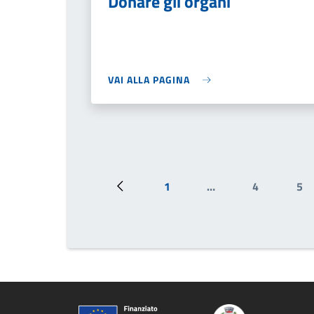
Donare gli organi
VAI ALLA PAGINA
1
…
4
5
Pagina precedente
Prima pagina
Pagina
Pa