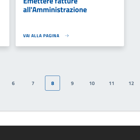
Emettere fatture
all'Amministrazione
VAI ALLA PAGINA
6
7
8
9
10
11
12
gina
Pagina
Pagina
Pagina attuale
Pagina
Pagina
Pagina
Pag