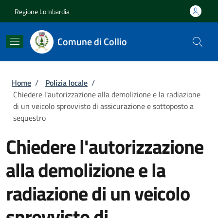
Salta al contenuto principale
Skip to footer content
Regione Lombardia
Comune di Collio
Briciole di pane
Home
/
Polizia locale
/
Chiedere l'autorizzazione alla demolizione e la radiazione
di un veicolo sprovvisto di assicurazione e sottoposto a
sequestro
Chiedere l'autorizzazione
alla demolizione e la
radiazione di un veicolo
sprovvisto di