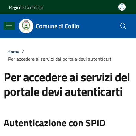
Salta al contenuto principale
Skip to footer content
Regione Lombardia
Comune di Collio
Briciole di pane
Home
/
Per accedere ai servizi del portale devi autenticarti
Per accedere ai servizi del
portale devi autenticarti
Autenticazione con SPID