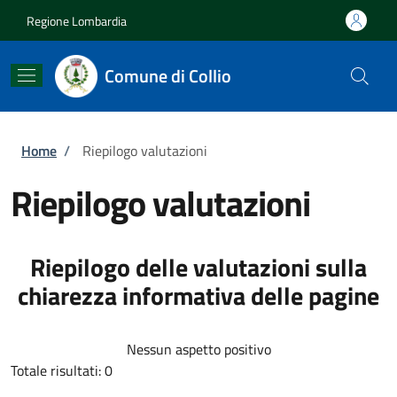
Salta al contenuto principale
Skip to footer content
Regione Lombardia
Comune di Collio
Briciole di pane
Home
/
Riepilogo valutazioni
Riepilogo valutazioni
Riepilogo delle valutazioni sulla
chiarezza informativa delle pagine
Nessun aspetto positivo
Totale risultati: 0