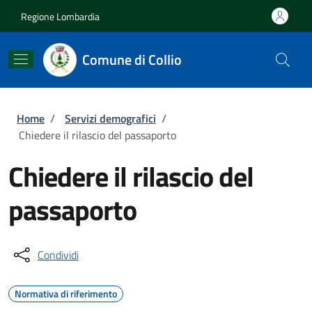
Salta al contenuto principale
Skip to footer content
Regione Lombardia
Comune di Collio
Briciole di pane
Home
/
Servizi demografici
/
Chiedere il rilascio del passaporto
Chiedere il rilascio del
passaporto
Condividi
Normativa di riferimento