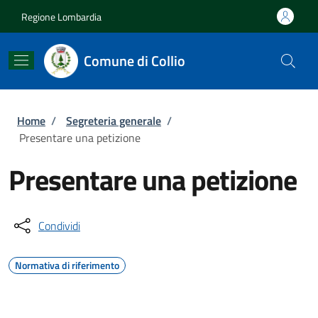
Salta al contenuto principale
Skip to footer content
Regione Lombardia
Comune di Collio
Briciole di pane
Home
/
Segreteria generale
/
Presentare una petizione
Presentare una petizione
Condividi
Normativa di riferimento