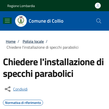
Salta al contenuto principale
Skip to footer content
Regione Lombardia
Comune di Collio
Briciole di pane
Home
/
Polizia locale
/
Chiedere l'installazione di specchi parabolici
Chiedere l'installazione di
specchi parabolici
Condividi
Normativa di riferimento