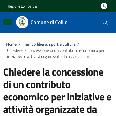
Salta al contenuto principale
Skip to footer content
Regione Lombardia
Comune di Collio
Briciole di pane
Home
/
Tempo libero, sport e cultura
/
Chiedere la concessione di un contributo economico per
iniziative e attività organizzate da associazioni
Chiedere la concessione
di un contributo
economico per iniziative e
attività organizzate da