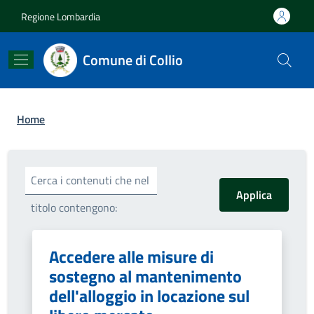
Salta al contenuto principale
Skip to footer content
Regione Lombardia
Comune di Collio
Briciole di pane
Home
Cerca i contenuti che nel
titolo contengono:
Accedere alle misure di
sostegno al mantenimento
dell'alloggio in locazione sul