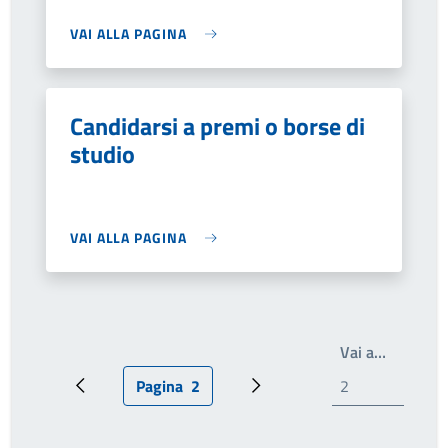
VAI ALLA PAGINA
Candidarsi a premi o borse di
studio
VAI ALLA PAGINA
Scrivi il
Vai a…
Pagina
2
Pagina precedente
Pagina attuale
Pagina successiva