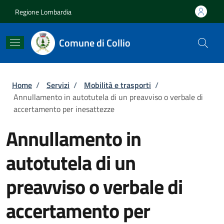
Salta al contenuto principale
Skip to footer content
Regione Lombardia
Comune di Collio
Briciole di pane
Home
/
Servizi
/
Mobilità e trasporti
/
Annullamento in autotutela di un preavviso o verbale di
accertamento per inesattezze
Annullamento in
autotutela di un
preavviso o verbale di
accertamento per