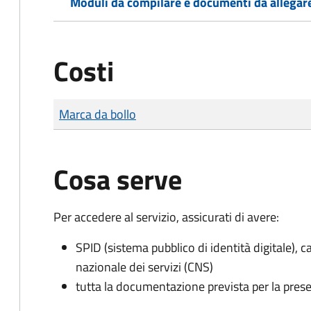
Moduli da compilare e documenti da allegar
Costi
Tipo di pagamento
Importo
Marca da bollo
Cosa serve
Per accedere al servizio, assicurati di avere:
SPID (sistema pubblico di identità digitale), ca
nazionale dei servizi (CNS)
tutta la documentazione prevista per la prese