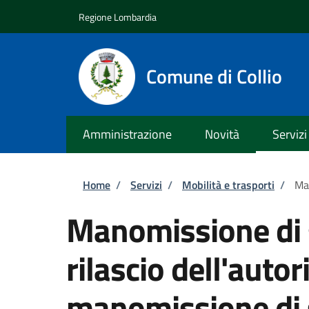
Salta al contenuto principale
Skip to footer content
Regione Lombardia
Comune di Collio
Amministrazione
Novità
Servizi
Briciole di pane
Home
/
Servizi
/
Mobilità e trasporti
/
Man
Manomissione di 
rilascio dell'autor
manomissione di 