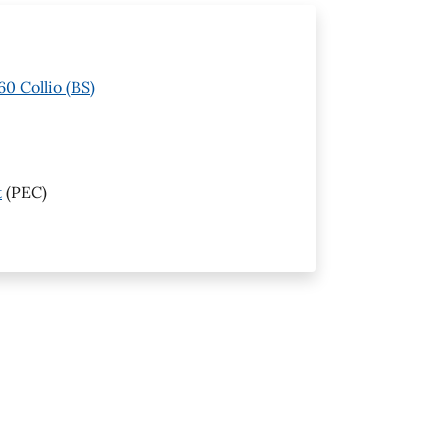
0 Collio (BS)
t
(PEC)