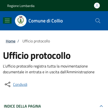
Salta al contenuto principale
Skip to footer content
Regione Lombardia
Comune di Collio
Briciole di pane
Home
/
Ufficio protocollo
Ufficio protocollo
L’ufficio protocollo registra tutta la movimentazione
documentale in entrata e in uscita dall’Amministrazione
Condividi
INDICE DELLA PAGINA