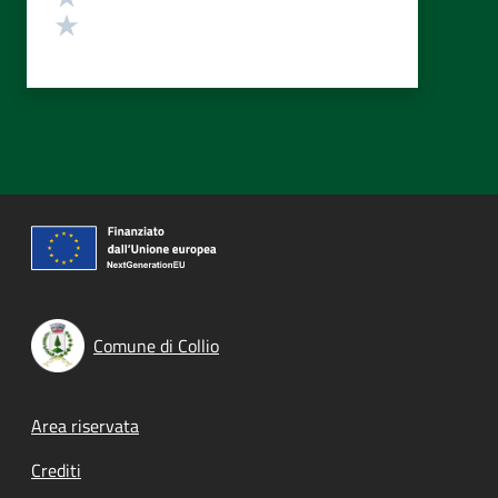
Valuta 1 stelle su 5
Comune di Collio
Footer menu
Area riservata
Crediti