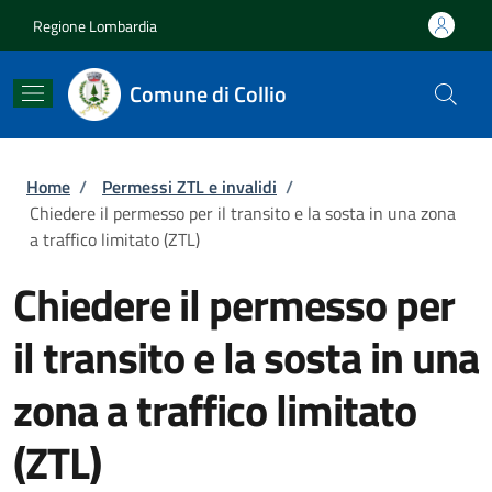
Salta al contenuto principale
Skip to footer content
Regione Lombardia
Comune di Collio
Briciole di pane
Home
/
Permessi ZTL e invalidi
/
Chiedere il permesso per il transito e la sosta in una zona
a traffico limitato (ZTL)
Chiedere il permesso per
il transito e la sosta in una
zona a traffico limitato
(ZTL)