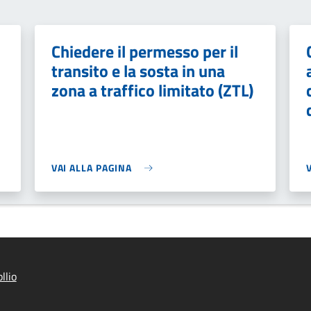
Chiedere il permesso per il
transito e la sosta in una
zona a traffico limitato (ZTL)
VAI ALLA PAGINA
llio