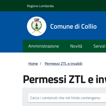
Salta al contenuto principale
Skip to footer content
Regione Lombardia
Comune di Collio
Amministrazione
Novità
Servizi
Briciole di pane
Home
/
Permessi ZTL e invalidi
Permessi ZTL e in
Cerca i contenuti che nel titolo contengono: