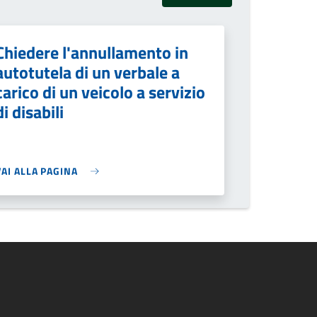
Chiedere l'annullamento in
autotutela di un verbale a
carico di un veicolo a servizio
di disabili
VAI ALLA PAGINA